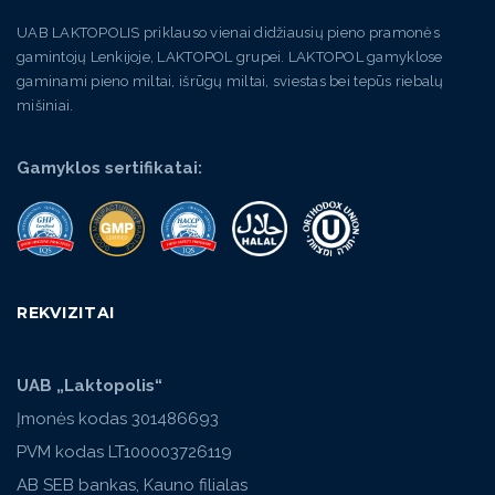
UAB LAKTOPOLIS priklauso vienai didžiausių pieno pramonės
gamintojų Lenkijoje, LAKTOPOL grupei. LAKTOPOL gamyklose
gaminami pieno miltai, išrūgų miltai, sviestas bei tepūs riebalų
mišiniai.
Gamyklos sertifikatai:
REKVIZITAI
UAB „Laktopolis“
Įmonės kodas 301486693
PVM kodas LT100003726119
AB SEB bankas, Kauno filialas