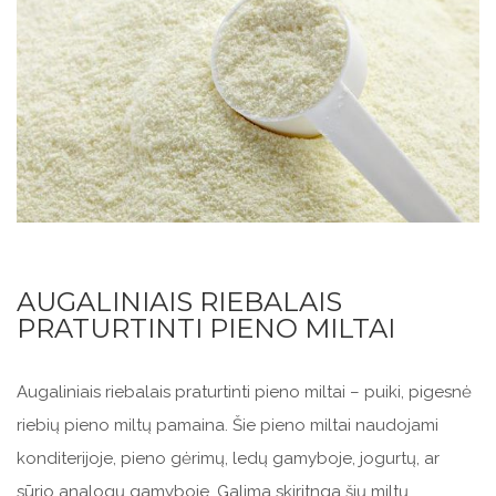
AUGALINIAIS RIEBALAIS
PRATURTINTI PIENO MILTAI
Augaliniais riebalais praturtinti pieno miltai – puiki, pigesnė
riebių pieno miltų pamaina. Šie pieno miltai naudojami
konditerijoje, pieno gėrimų, ledų gamyboje, jogurtų, ar
sūrio analogų gamyboje. Galima skiritnga šių miltų