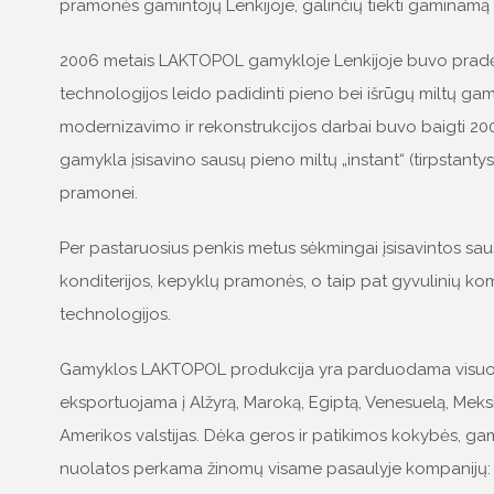
pramonės gamintojų Lenkijoje, galinčių tiekti gaminamą 
2006 metais LAKTOPOL gamykloje Lenkijoje buvo pradėti
technologijos leido padidinti pieno bei išrūgų miltų gam
modernizavimo ir rekonstrukcijos darbai buvo baigti 20
gamykla įsisavino sausų pieno miltų „instant“ (tirpstanty
pramonei.
Per pastaruosius penkis metus sėkmingai įsisavintos sa
konditerijos, kepyklų pramonės, o taip pat gyvulinių 
technologijos.
Gamyklos LAKTOPOL produkcija yra parduodama visuose
eksportuojama į Alžyrą, Maroką, Egiptą, Venesuelą, Meksik
Amerikos valstijas. Dėka geros ir patikimos kokybės, 
nuolatos perkama žinomų visame pasaulyje kompanijų: D