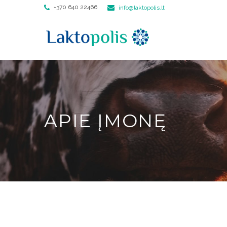
+370 640 22466
info@laktopolis.lt
APIE ĮMONĘ