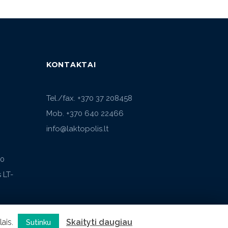
KONTAKTAI
Tel./fax. +370 37 208458
Mob. +370 640 22466
info@laktopolis.lt
20
 LT-
lais.
Skaityti daugiau
Sutinku