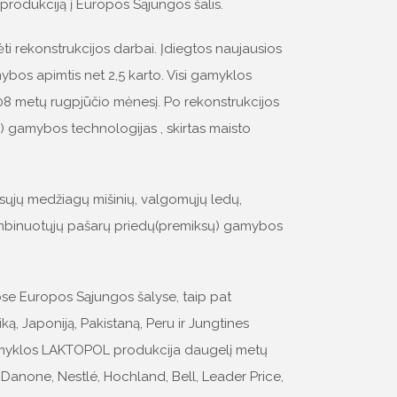
produkciją į Europos Sąjungos šalis.
 rekonstrukcijos darbai. Įdiegtos naujausios
ybos apimtis net 2,5 karto. Visi gamyklos
08 metų rugpjūčio mėnesį. Po rekonstrukcijos
s) gamybos technologijas , skirtas maisto
usųjų medžiagų mišinių, valgomųjų ledų,
kombinuotųjų pašarų priedų(premiksų) gamybos
 Europos Sąjungos šalyse, taip pat
ą, Japoniją, Pakistaną, Peru ir Jungtines
gamyklos LAKTOPOL produkcija daugelį metų
anone, Nestlé, Hochland, Bell, Leader Price,