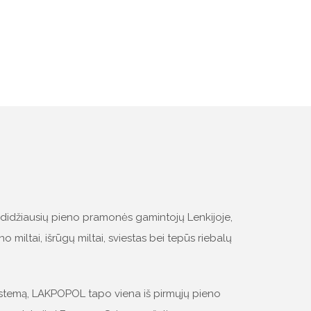
didžiausių pieno pramonės gamintojų Lenkijoje,
tai, išrūgų miltai, sviestas bei tepūs riebalų
temą, LAKPOPOL tapo viena iš pirmųjų pieno