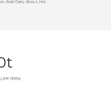
mo, Arab Dairy, Abou L Hol.
0
ų per dieną