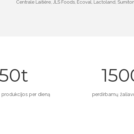
Centrale Laitière, JLS Foods, Ecoval, Lactoland, Sumito
50
150
rodukcijos per dieną
perdirbamų žaliav