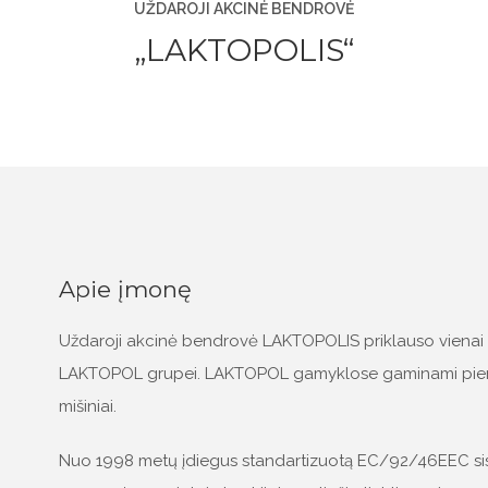
UŽDAROJI AKCINĖ BENDROVĖ
„LAKTOPOLIS“
Apie įmonę
Uždaroji akcinė bendrovė LAKTOPOLIS priklauso vienai 
LAKTOPOL grupei. LAKTOPOL gamyklose gaminami pieno mil
mišiniai.
Nuo 1998 metų įdiegus standartizuotą EC/92/46EEC sis