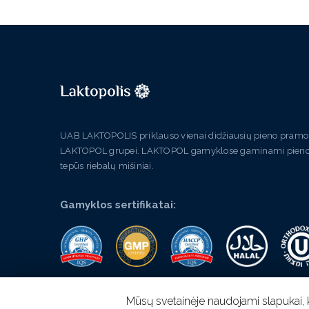
UAB LAKTOPOLIS priklauso vienai didžiausių pieno pramon
LAKTOPOL grupei. LAKTOPOL gamyklose gaminami pieno milt
tepūs riebalų mišiniai.
Gamyklos sertifikatai:
Mūsų svetainėje naudojami slapukai, k