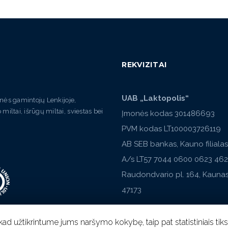
REKVIZITAI
UAB „Laktopolis“
ės gamintojų Lenkijoje,
ai, išrūgų miltai, sviestas bei
Įmonės kodas 301486693
PVM kodas LT100003726119
AB SEB bankas, Kauno filialas
A/s LT57 7044 0600 0623 46
Raudondvario pl. 164, Kaunas
47173
ad užtikrintume jums naršymo kokybę, taip pat statistiniais tiks