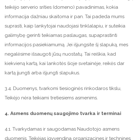
teikėjo serverio srities (domeno) pavadinimas, kokia
informacija dažniau skaitoma ir pan. Tai padeda mums
suprasti, kaip lankytojai naudojasi tinklalapiu, ir suteikia
galimybę gerinti teikiamas paslaugas, supaprastinti
informacijos pasiekiamumą. Jei išjungsite šį slapuką, mes
negalėsime išsaugoti jūsų nuostatų. Tai reiškia, kad
kiekvieną kartą, kai lankotės šioje svetainėje, reikės dar
kartą įjungti arba išjungti slapukus.
3.4. Duomenys, tvarkomi tiesioginės rinkodaros tikslu,
Teikėjo nėra teikiami tretiesiems asmenims.
4. Asmens duomenų saugojimo tvarka ir terminai
4.1. Tvarkydamas ir saugodamas Naudotojo asmens
duomenis, Teikėjas įgyvendina organizacines ir technines