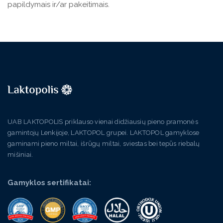
papildymais ir/ar pakeitimais.
UAB LAKTOPOLIS priklauso vienai didžiausių pieno pramonės
gamintojų Lenkijoje, LAKTOPOL grupei. LAKTOPOL gamyklose
gaminami pieno miltai, išrūgų miltai, sviestas bei tepūs riebalų
mišiniai.
Gamyklos sertifikatai: