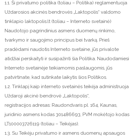
1.1. Ši privatumo politika (toliau – Politika) reglamentuoja
Uždarosios akcinės bendrovės „Laktopolis“ valdomo
tinklapio laktopolis.lt (toliau – Interneto svetainė)
Naudotojo pagrindinius asmens duomenų rinkimo,
tvarkymo ir saugojimo principus bei tvarką. Prieš
pradėdami naudotis Interneto svetaine, jūs privalote
atidžiai perskaityti ir susipažinti šia Politika. Naudodamiesi
Interneto svetainėje teikiamomis paslaugomis, jūs
patvirtinate, kad sutinkate laikytis šios Politikos.
1.2. Tinklapį kaip interneto svetainės teikėja administruoja
Uždaroji akcinė bendrovė „Laktopolis“,
registracijos adresas: Raudondvaris pl. 164, Kaunas,
juridinio asmens kodas 301486693, PVM mokėtojo kodas
LT100003726119 (toliau – Teikėjas).
1.3. Su Teikėju privatumo ir asmens duomenų apsaugos