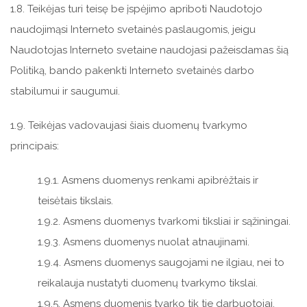
1.8. Teikėjas turi teisę be įspėjimo apriboti Naudotojo
naudojimąsi Interneto svetainės paslaugomis, jeigu
Naudotojas Interneto svetaine naudojasi pažeisdamas šią
Politiką, bando pakenkti Interneto svetainės darbo
stabilumui ir saugumui.
1.9. Teikėjas vadovaujasi šiais duomenų tvarkymo
principais:
1.9.1. Asmens duomenys renkami apibrėžtais ir
teisėtais tikslais.
1.9.2. Asmens duomenys tvarkomi tiksliai ir sąžiningai.
1.9.3. Asmens duomenys nuolat atnaujinami.
1.9.4. Asmens duomenys saugojami ne ilgiau, nei to
reikalauja nustatyti duomenų tvarkymo tikslai.
1.9.5. Asmens duomenis tvarko tik tie darbuotojai,