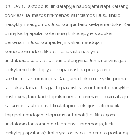
3.3 . UAB „Laktopolis“ tinklalapyje naudojami slapukai (ang.
cookies). Tai mažos rinkmenos, siunčiamos į Jūsų tinklo
naršyklę ir saugomos Jūsų kompiuterio kietajame diske. Kai
pirmą kartą apsilankote mūsų tinklalapyje, slapukai
perkeliami į Jūsų kompiuterį ir vėliau naudojami
kompiuteriui identifikuoti. Tai įprasta naršymo
tinklalapiuose praktika, kuri palengvina Jums naršymą jau
lankytame tinklalapyje ir supaprastina prieigą prie
skelbiamos informacijos. Dauguma tinklo naršyklių priima
slapukus, tačiau Jūs galite pakeisti savo interneto naršyklės
nustatymą taip, kad slapukai nebūtų priimami. Tokiu atveju
kai kurios Laktopolis.lt tinklalapio funkcijos gali neveikti.
Taip pat naudojant slapukus automatiškai fiksuojami
tinklalapio lankomumo duomenys: informacija, kiek
lankytojų apsilankė, koks yra lankytojų interneto paslaugų