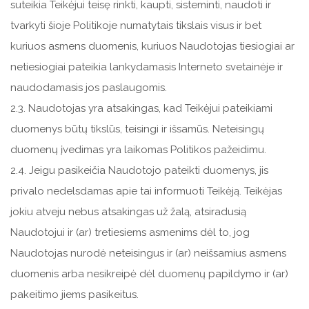
suteikia Teikėjui teisę rinkti, kaupti, sisteminti, naudoti ir
tvarkyti šioje Politikoje numatytais tikslais visus ir bet
kuriuos asmens duomenis, kuriuos Naudotojas tiesiogiai ar
netiesiogiai pateikia lankydamasis Interneto svetainėje ir
naudodamasis jos paslaugomis.
2.3. Naudotojas yra atsakingas, kad Teikėjui pateikiami
duomenys būtų tikslūs, teisingi ir išsamūs. Neteisingų
duomenų įvedimas yra laikomas Politikos pažeidimu.
2.4. Jeigu pasikeičia Naudotojo pateikti duomenys, jis
privalo nedelsdamas apie tai informuoti Teikėją. Teikėjas
jokiu atveju nebus atsakingas už žalą, atsiradusią
Naudotojui ir (ar) tretiesiems asmenims dėl to, jog
Naudotojas nurodė neteisingus ir (ar) neišsamius asmens
duomenis arba nesikreipė dėl duomenų papildymo ir (ar)
pakeitimo jiems pasikeitus.