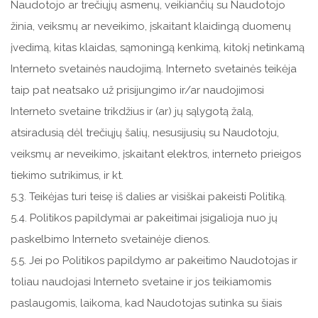
Naudotojo ar trečiųjų asmenų, veikiančių su Naudotojo
žinia, veiksmų ar neveikimo, įskaitant klaidingą duomenų
įvedimą, kitas klaidas, sąmoningą kenkimą, kitokį netinkamą
Interneto svetainės naudojimą. Interneto svetainės teikėja
taip pat neatsako už prisijungimo ir/ar naudojimosi
Interneto svetaine trikdžius ir (ar) jų sąlygotą žalą,
atsiradusią dėl trečiųjų šalių, nesusijusių su Naudotoju,
veiksmų ar neveikimo, įskaitant elektros, interneto prieigos
tiekimo sutrikimus, ir kt.
5.3. Teikėjas turi teisę iš dalies ar visiškai pakeisti Politiką.
5.4. Politikos papildymai ar pakeitimai įsigalioja nuo jų
paskelbimo Interneto svetainėje dienos.
5.5. Jei po Politikos papildymo ar pakeitimo Naudotojas ir
toliau naudojasi Interneto svetaine ir jos teikiamomis
paslaugomis, laikoma, kad Naudotojas sutinka su šiais