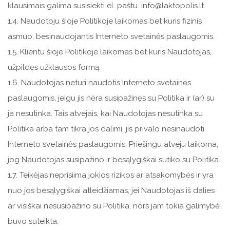
klausimais galima susisiekti el. paštu. info@laktopolis.lt
1.4. Naudotoju šioje Politikoje laikomas bet kuris fizinis
asmuo, besinaudojantis Interneto svetainės paslaugomis.
1.5. Klientu šioje Politikoje laikomas bet kuris Naudotojas,
užpildęs užklausos formą.
1.6. Naudotojas neturi naudotis Interneto svetainės
paslaugomis, jeigu jis nėra susipažinęs su Politika ir (ar) su
ja nesutinka. Tais atvejais, kai Naudotojas nesutinka su
Politika arba tam tikra jos dalimi, jis privalo nesinaudoti
Interneto svetainės paslaugomis. Priešingu atveju laikoma,
jog Naudotojas susipažino ir besąlygiškai sutiko su Politika.
1.7. Teikėjas neprisiima jokios rizikos ar atsakomybės ir yra
nuo jos besąlygiškai atleidžiamas, jei Naudotojas iš dalies
ar visiškai nesusipažino su Politika, nors jam tokia galimybė
buvo suteikta.