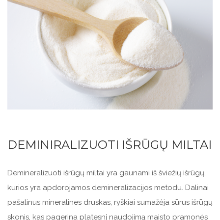
DEMINIRALIZUOTI IŠRŪGŲ MILTAI
Demineralizuoti išrūgų miltai yra gaunami iš šviežių išrūgų,
kurios yra apdorojamos demineralizacijos metodu. Dalinai
pašalinus mineralines druskas, ryškiai sumažėja sūrus išrūgų
skonis, kas pagerina platesnį naudojimą maisto pramonės