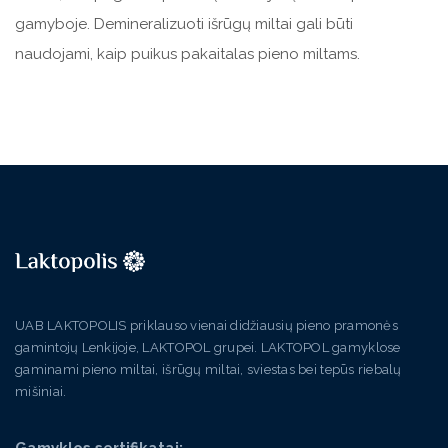
gamyboje. Demineralizuoti išrūgų miltai gali būti
naudojami, kaip puikus pakaitalas pieno miltams.
UAB LAKTOPOLIS priklauso vienai didžiausių pieno pramonės
gamintojų Lenkijoje, LAKTOPOL grupei. LAKTOPOL gamyklose
gaminami pieno miltai, išrūgų miltai, sviestas bei tepūs riebalų
mišiniai.
Gamyklos sertifikatai: